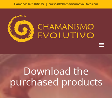
Saltar
Llámanos 676168675
|
cursos@chamanismoevolutivo.com
al
contenido
Download the
purchased products