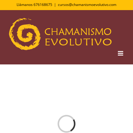
Saltar
Llámanos 676168675
|
cursos@chamanismoevolutivo.com
al
contenido
Cargando...