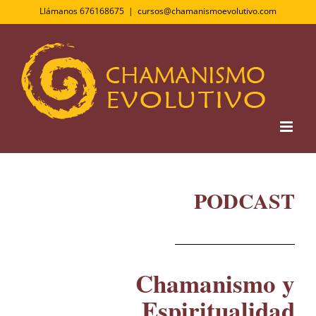
Saltar
Llámanos 676168675
|
cursos@chamanismoevolutivo.com
al
contenido
PODCAST
Chamanismo y
Espiritualidad