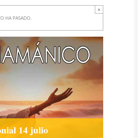
×
TO HA PASADO.
ial 14 julio