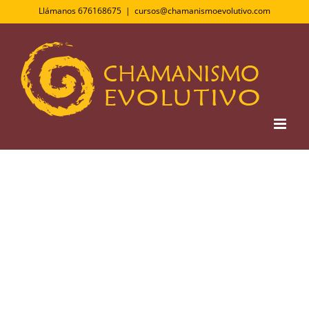
Saltar
Llámanos 676168675
|
cursos@chamanismoevolutivo.com
al
contenido