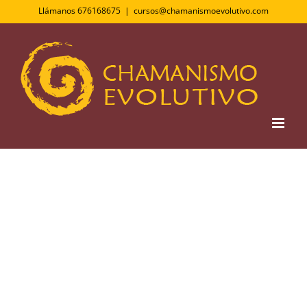
Saltar
Llámanos 676168675
|
cursos@chamanismoevolutivo.com
al
contenido