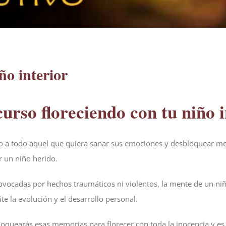
ño interior
curso floreciendo con tu niño 
ido a todo aquel que quiera sanar sus emociones y desbloquear mem
r un niño herido.
provocadas por hechos traumáticos ni violentos, la mente de un n
e la evolución y el desarrollo personal.
bloquearás esas memorias para florecer con toda la inocencia y es