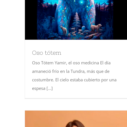
Oso tótem
Oso Tótem Yamir, el oso medicina El día
amaneció frío en la Tundra, más que de
costumbre. El cielo estaba cubierto por una
espesa [...]