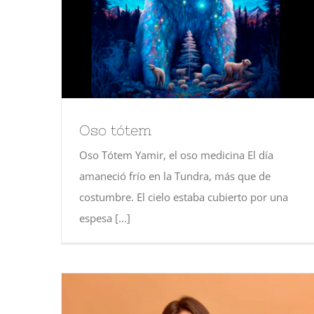
Oso tótem
Oso Tótem Yamir, el oso medicina El día
amaneció frío en la Tundra, más que de
costumbre. El cielo estaba cubierto por una
espesa [...]